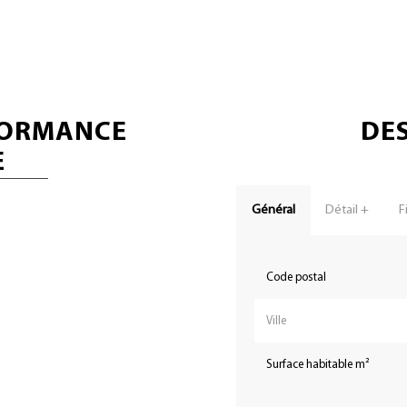
FORMANCE
DES
E
Général
Détail +
F
Code postal
Ville
Surface habitable m²