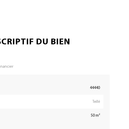
CRIPTIF DU BIEN
inancier
44440
Teillé
50 m²