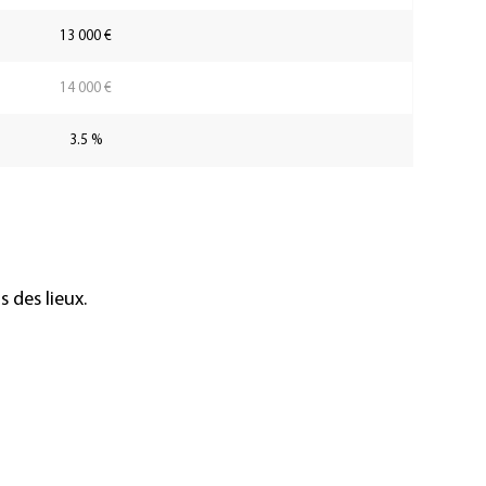
13 000 €
14 000 €
3.5 %
 des lieux.